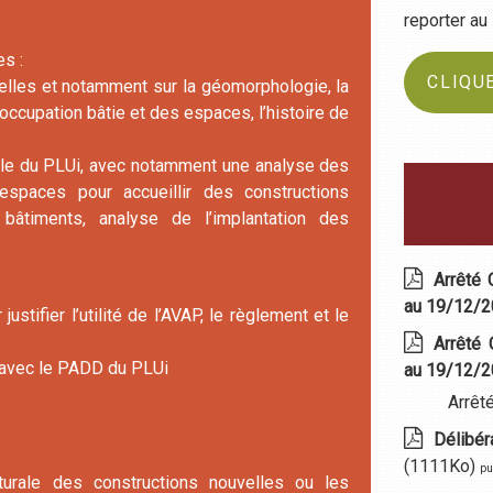
reporter a
es :
CLIQUE
elles et notamment sur la géomorphologie, la
d’occupation bâtie et des espaces, l’histoire de
le du PLUi, avec notamment une analyse des
espaces pour accueillir des constructions
bâtiments, analyse de l’implantation des
Arrêté 
au 19/12/
ustifier l’utilité de l’AVAP, le règlement et le
Arrêté 
ns avec le PADD du PLUi
au 19/12/
Arrêt
Délibér
(1111Ko)
pu
ecturale des constructions nouvelles ou les