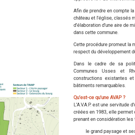
Afin de prendre en compte la
à 09:08
château et l’église, classés
d’élaboration d’une aire de m
9
dans cette commune.
Cette procédure promeut la m
respect du développement du
3 à 09:10
Dans le cadre de sa poli
Communes Usses et Rhône
constructions existantes et
bâtiments remarquables.
Qu’est-ce qu’une AVAP ?
L’A.V.A.P. est une servitude d’
créées en 1983, elle permet d
prenant en considération les t
le grand paysage et se