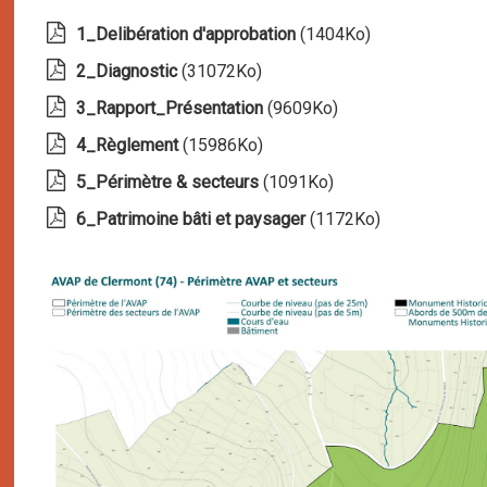
1_Delibération d'approbation
(1404Ko)
publié le 12/06/2023 
2_Diagnostic
(31072Ko)
publié le 12/06/2023 à 09:09
3_Rapport_Présentation
(9609Ko)
publié le 12/06/2023 à 09:0
4_Règlement
(15986Ko)
publié le 12/06/2023 à 09:09
5_Périmètre & secteurs
(1091Ko)
publié le 12/06/2023 à 09:10
6_Patrimoine bâti et paysager
(1172Ko)
publié le 12/06/202