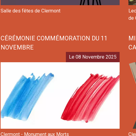
Salle des fêtes de Clermont
Lec
de 
CÉRÉMONIE COMMÉMORATION DU 11
MI
NOVEMBRE
C
Le 08 Novembre 2025
Clermont - Monument aux Morts
Cle