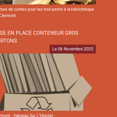
ture de contes pour les tout-petits à la bibliothèque
Clermont
SE EN PLACE CONTENEUR GROS
ARTONS
Le 06 Novembre 2025
rmont - Hameau Sur L'Hôpital -