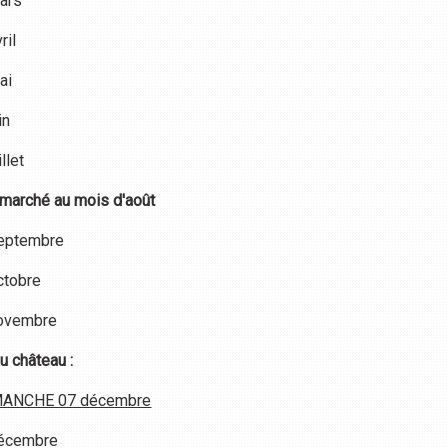
ars
ril
ai
in
llet
 marché au mois d'août
eptembre
ctobre
ovembre
u château :
MANCHE 07 décembre
écembre