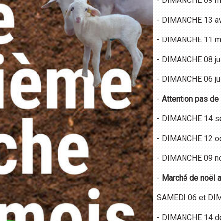
- DIMANCHE 09 m
- DIMANCHE 13 av
- DIMANCHE 11 m
- DIMANCHE 08 ju
- DIMANCHE 06 jui
-
Attention pas de
- DIMANCHE 14 s
- DIMANCHE 12 o
- DIMANCHE 09 n
-
Marché de noël a
SAMEDI 06 et DI
- DIMANCHE 14 d