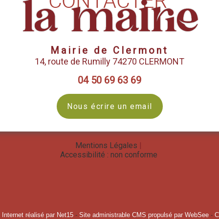
Mairie de Clermont
14, route de Rumilly 74270 CLERMONT
04 50 69 63 69
Nous écrire un email
Mentions Légales
Accessibilité : non conforme
Internet réalisé par Net15
-
Site administrable CMS propulsé par WebSee
-
C