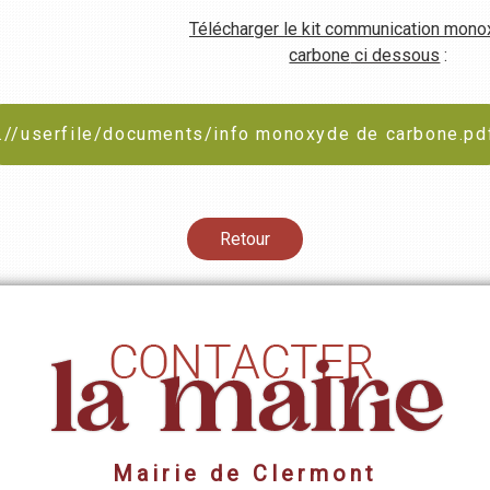
Télécharger le kit communication mon
carbone
ci dessous
:
..//userfile/documents/info monoxyde de carbone.pd
Retour
Mairie de Clermont