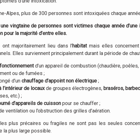
ptômes d’une intoxication.
e-Alpes, plus de 300 personnes sont intoxiquées chaque année
 une vingtaine de personnes sont victimes chaque année d’une 
n pour la majorité d’entre elles.
 ont majoritairement lieu dans l’
habitat
mais elles concernen
nels. Elles surviennent principalement durant la période de chau
fonctionnement
d’un appareil de combustion (chaudière, poêles, 
ement ou de fumées ;
longé d’un
chauffage d’appoint non électrique
;
à l’intérieur
de locaux
de groupes électrogènes,
braséros, barbe
es, etc.) ;
ourné d’appareils de cuisson
pour se chauffer ;
 ventilation ou l’obstruction des grilles d’aération.
les plus précaires ou fragiles ne sont pas les seules conce
e la plus large possible.