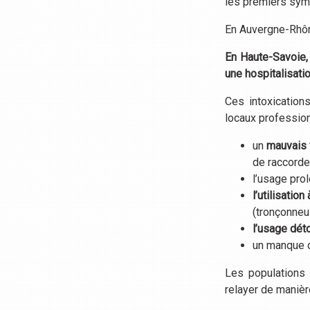
les premiers sym
En Auvergne-Rhôn
En Haute-Savoie,
une hospitalisatio
Ces intoxications
locaux profession
un
mauvais 
de raccord
l’usage pro
l’utilisation 
(tronçonneus
l’usage dét
un manque de
Les populations 
relayer de manièr