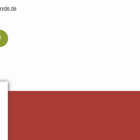
oxyde de
f